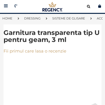
Co
HOME
DRESSING
SISTEME DE GLISARE
ACCE
Garnitura transparenta tip U
pentru geam, 3 ml
Fii primul care lasa o recenzie
Skip
to
the
end
of
the
images
gallery