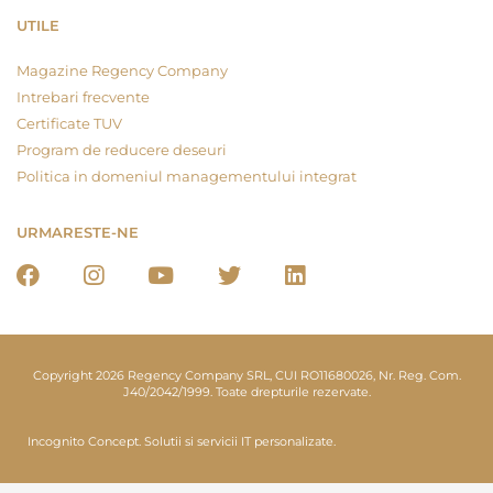
UTILE
Magazine Regency Company
Intrebari frecvente
Certificate TUV
Program de reducere deseuri
Politica in domeniul managementului integrat
URMARESTE-NE
Copyright 2026 Regency Company SRL, CUI RO11680026, Nr. Reg. Com.
J40/2042/1999. Toate drepturile rezervate.
Incognito Concept.
Solutii si servicii IT personalizate.