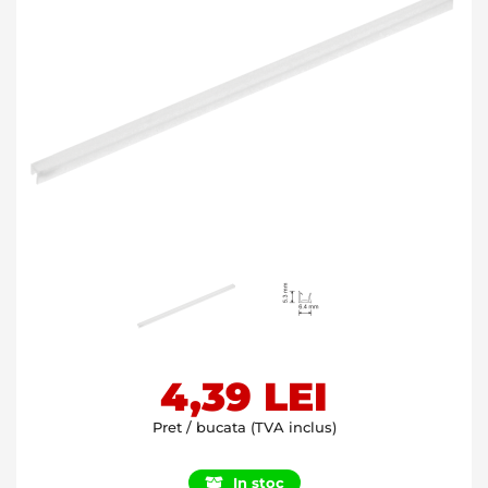
Skip
4,39 LEI
to
the
Pret / bucata (TVA inclus)
beginning
of
In stoc
the