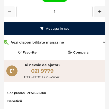
images
gallery
Adauga in cos
Vezi disponibilitate magazine
Favorite
Compara
Ai nevoie de ajutor?
021 9779
8:00-18:00 Luni-Vineri
Cod produs:
21978.38.300
Beneficii