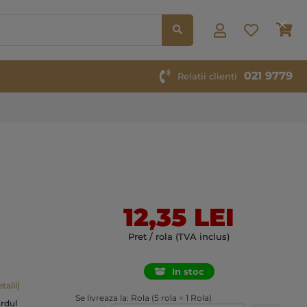
Co
021 9779
Relatii clienti
12,35 LEI
Pret / rola (TVA inclus)
In stoc
talii)
Se livreaza la: Rola (5 rola = 1 Rola)
ardul