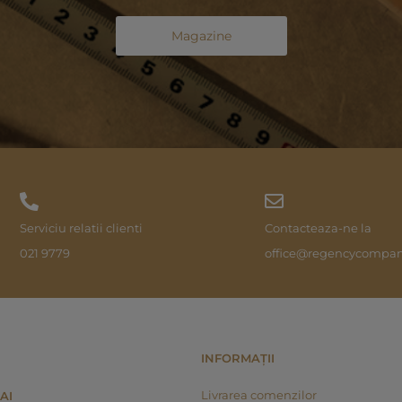
Magazine
Serviciu relatii clienti
Contacteaza-ne la
021 9779
office@regencycompan
INFORMAȚII
Livrarea comenzilor
AI