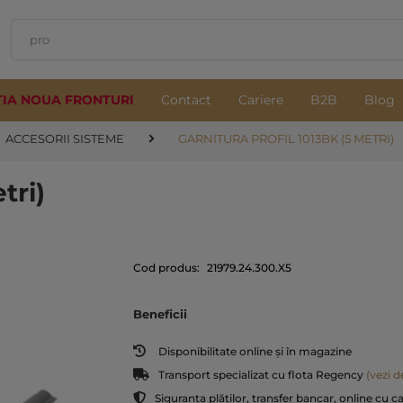
TIA NOUA FRONTURI
Contact
Cariere
B2B
Blog
ACCESORII SISTEME
GARNITURA PROFIL 1013BK (5 METRI)
tri)
Cod produs:
21979.24.300.X5
Beneficii
Disponibilitate online și în magazine
Transport specializat cu flota Regency
(vezi de
Siguranța plăților, transfer bancar, online cu c