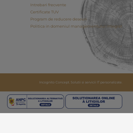
Intrebari frecvente
Certificate TUV
Program de reducere deseuri
Politica in domeniul managementului integrat
Incognito Concept.
Solutii si servicii IT personalizate.
Clos