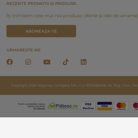
RECENTE PROMOTII ȘI PRODUSE.
Îți trimitem cele mai noi produse, oferte și idei de amenaj
ABONEAZA-TE
URMARESTE-NE
Copyright 2026 Regency Company SRL, CUI RO11680026, Nr. Reg. Com. J40/20