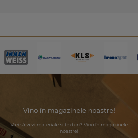
Vino în magazinele noastre!
Vrei să vezi materiale și texturi? Vino în magazinele
noastre!