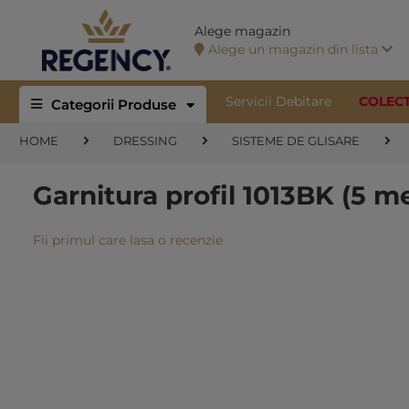
Alege magazin
Alege un magazin din lista
Servicii Debitare
COLEC
Categorii Produse
HOME
DRESSING
SISTEME DE GLISARE
Garnitura profil 1013BK (5 me
Fii primul care lasa o recenzie
Skip
to
the
end
of
the
images
gallery