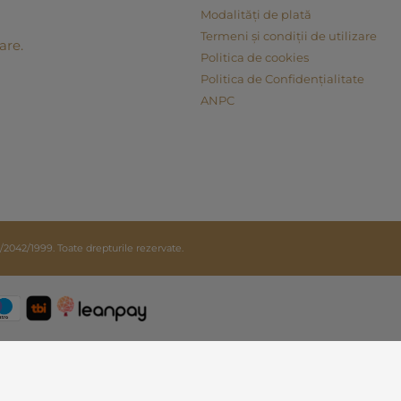
Modalități de plată
Termeni și condiții de utilizare
are.
Politica de cookies
Politica de Confidențialitate
ANPC
42/1999. Toate drepturile rezervate.