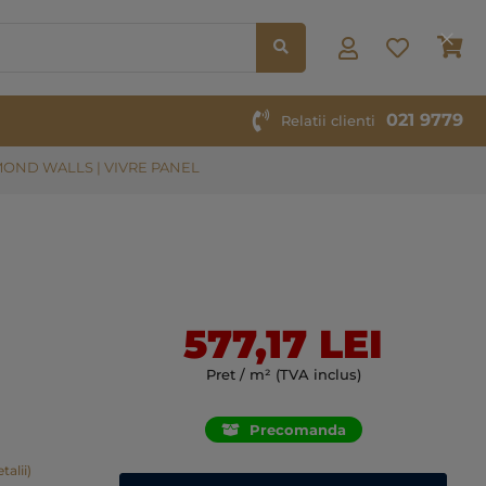
Co
021 9779
Relatii clienti
OND WALLS | VIVRE PANEL
577,17 LEI
Pret / m² (TVA inclus)
Precomanda
talii)