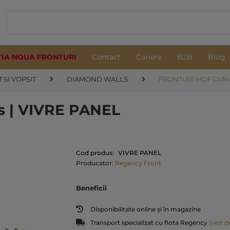
TIA NOUA FRONTURI
Contact
Cariere
B2B
Blog
 SI VOPSIT
DIAMOND WALLS
FRONTURI MDF DIAM
s | VIVRE PANEL
Cod produs:
VIVRE PANEL
Producator:
Regency Front
Beneficii
Disponibilitate online și în magazine
Transport specializat cu flota Regency
(vezi de