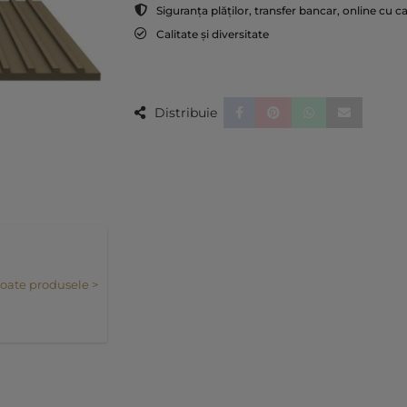
Siguranța plăților, transfer bancar, online cu c
Calitate și diversitate
Distribuie
toate produsele >