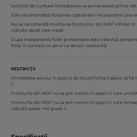
Soluțiile de curățare întotdeauna se pulverizează prima dată
Este recomandată folosirea cuptoarelor încorporate care ema
Nu se recomandă montarea fronturilor din MDF înfoliat în s
ridicate decât cele medii.
După îndepărtarea foliei protectoare este interzisă ștergere
foliei în contact cu aerul va deveni rezistentă.
RESTRICȚII
Umiditatea aerului în spațiul de locuit/închis trebuie să fie
C.
Fronturile din MDF nu se pot monta în spații în care umid
Fronturile din MDF nu se pot monta în spații în care temp
ridicată peste +40 grade C.
Specificatii