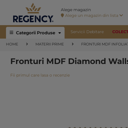
Alege magazin
Alege un magazin din lista
Servicii Debitare
COLEC
Categorii Produse
HOME
MATERII PRIME
FRONTURI MDF INFOLIAT
Fronturi MDF Diamond Wall
Fii primul care lasa o recenzie
Skip
to
the
end
of
the
images
gallery