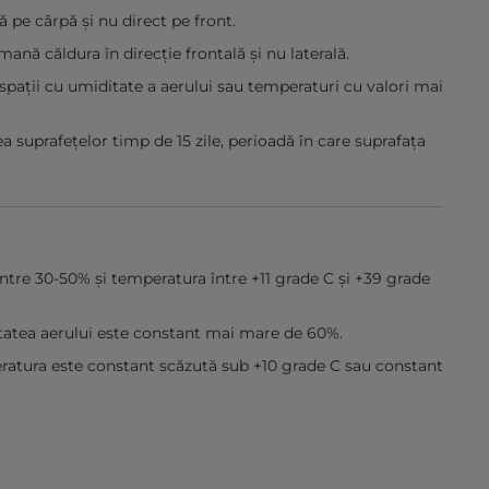
 pe cârpă și nu direct pe front.
nă căldura în direcție frontală și nu laterală.
pații cu umiditate a aerului sau temperaturi cu valori mai
a suprafețelor timp de 15 zile, perioadă în care suprafața
 între 30-50% și temperatura între +11 grade C și +39 grade
itatea aerului este constant mai mare de 60%.
eratura este constant scăzută sub +10 grade C sau constant