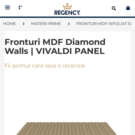
Co
HOME
MATERII PRIME
FRONTURI MDF INFOLIAT SI 
Fronturi MDF Diamond
Walls | VIVALDI PANEL
Fii primul care lasa o recenzie
Skip
to
the
end
of
the
images
gallery