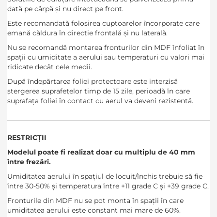
dată pe cârpă și nu direct pe front.
Este recomandată folosirea cuptoarelor încorporate care
emană căldura în direcție frontală și nu laterală.
Nu se recomandă montarea fronturilor din MDF înfoliat în
spații cu umiditate a aerului sau temperaturi cu valori mai
ridicate decât cele medii.
După îndepărtarea foliei protectoare este interzisă
ștergerea suprafețelor timp de 15 zile, perioadă în care
suprafața foliei în contact cu aerul va deveni rezistentă.
RESTRICȚII
Modelul poate fi realizat doar cu multiplu de 40 mm
între frezări.
Umiditatea aerului în spațiul de locuit/închis trebuie să fie
între 30-50% și temperatura între +11 grade C și +39 grade C.
Fronturile din MDF nu se pot monta în spații în care
umiditatea aerului este constant mai mare de 60%.