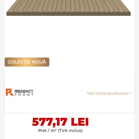
Skip
to
the
Vezi toate produsele >
beginning
of
the
images
577,17 LEI
gallery
Pret / m² (TVA inclus)