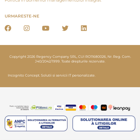
Politica in domeniul managementului integrat
URMARESTE-NE
Copyright 2026 Regency Company SRL, CUI RO11680026, Nr. Reg. Com.
J40/2042/1999. Toate drepturile rezervate.
Incognito Concept.
Solutii si servicii IT personalizate.