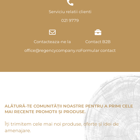
Serviciu relatii clienti
021 9779
Contacteaza-ne la
Contact B2B
office@regencycompany.ro
Formular contact
ALĂTURĂ-TE COMUNITĂȚII NOASTRE PENTRU A PRIMI CELE
MAI RECENTE PROMOTII ȘI PRODUSE.
Îți trimitem cele mai noi produse, oferte și idei de
amenajare.