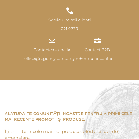
Serviciu relatii clienti
021 9779
Contacteaza-ne la
Contact B2B
office@regencycompany.ro
Formular contact
ALĂTURĂ-TE COMUNITĂȚII NOASTRE PENTRU A PRIMI CELE
MAI RECENTE PROMOTII ȘI PRODUSE.
Îți trimitem cele mai noi produse, oferte și idei de
amenajare.