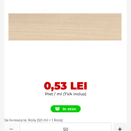
Skip
0,53 LEI
to
the
Pret / ml (TVA inclus)
beginning
of
In stoc
the
images
Se livreaza la: Rola (50 ml = 1 Rola)
gallery