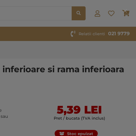
Co
021 9779
Relatii clienti
 inferioare si rama inferioara
5,39 LEI
e
 sau
Pret / bucata (TVA inclus)
Stoc epuizat