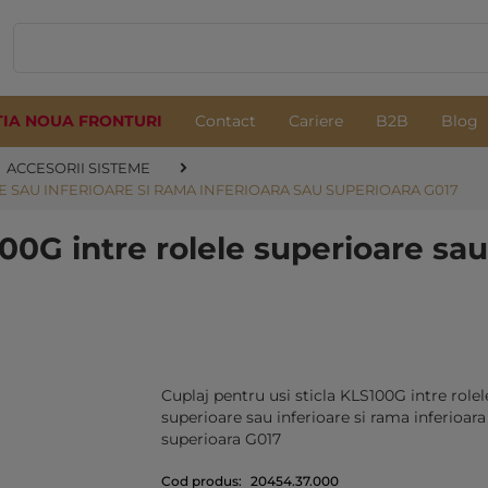
TIA NOUA FRONTURI
Contact
Cariere
B2B
Blog
ACCESORII SISTEME
E SAU INFERIOARE SI RAMA INFERIOARA SAU SUPERIOARA G017
00G intre rolele superioare sau
Cuplaj pentru usi sticla KLS100G intre rolel
superioare sau inferioare si rama inferioara
superioara G017
Cod produs:
20454.37.000