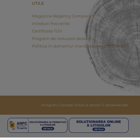
UTILE
Magazine Regency Company
Intrebari frecvente
Certificate TUV
Program de reducere deseuri
Politica in domeniul managementului integrat
Incognito Concept.
Solutii si servicii IT personalizate.