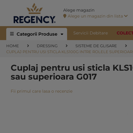
Alege magazin
Alege un magazin din lista
Servicii Debitare
COLEC
Categorii Produse
HOME
DRESSING
SISTEME DE GLISARE
CUPLAJ PENTRU USI STICLA KLS100G INTRE ROLELE SUPERIOAR
Cuplaj pentru usi sticla KLS1
sau superioara G017
Fii primul care lasa o recenzie
Skip
to
the
end
of
the