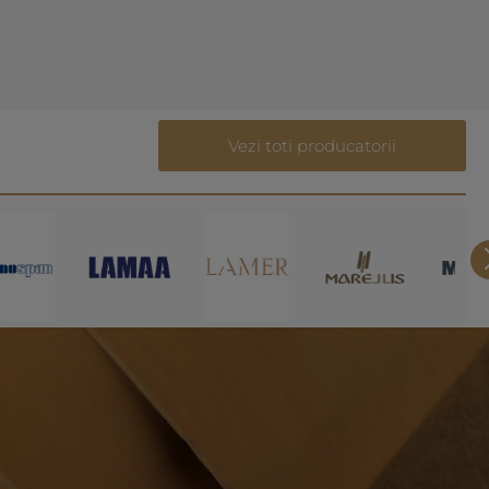
Vezi toti producatorii