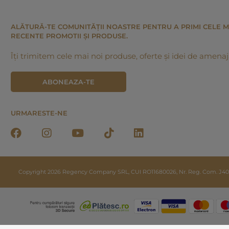
ALĂTURĂ-TE COMUNITĂȚII NOASTRE PENTRU A PRIMI CELE M
RECENTE PROMOTII ȘI PRODUSE.
Îți trimitem cele mai noi produse, oferte și idei de amenaj
ABONEAZA-TE
URMARESTE-NE
Copyright 2026 Regency Company SRL, CUI RO11680026, Nr. Reg. Com. J40/20