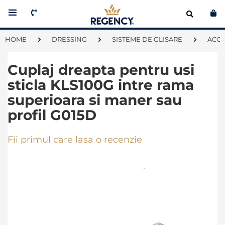
Co
HOME
DRESSING
SISTEME DE GLISARE
ACCE
Cuplaj dreapta pentru usi
sticla KLS100G intre rama
superioara si maner sau
profil G015D
Fii primul care lasa o recenzie
Skip
to
the
end
of
the
images