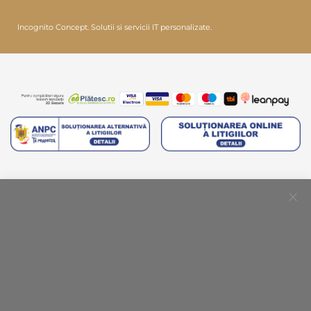
Incognito Concept.
Solutii si servicii IT personalizate.
Clo
Coo
Bar