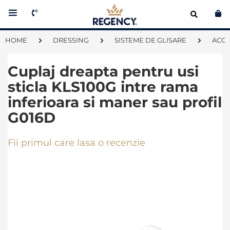
Co
HOME
DRESSING
SISTEME DE GLISARE
ACCE
Cuplaj dreapta pentru usi
sticla KLS100G intre rama
inferioara si maner sau profil
G016D
Fii primul care lasa o recenzie
Skip
to
the
end
of
the
images