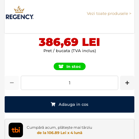
to
the
Vezi toate produsele >
beginning
of
the
images
386,69 LEI
gallery
Pret / bucata (TVA inclus)
In stoc
Adauga in cos
Cumpără acum, plătește mai târziu
de la 106.89 Lei x 4 lună