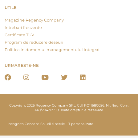
UTILE
Magazine Regency Company
Intrebari frecvente
Certificate TUV
Program de reducere deseuri
Politica in domeniul managementului integrat
URMARESTE-NE
Copyright 2026 Regency Company SRL, CUI RO11680026, Nr. Reg. Com.
J40/2042/1999. Toate drepturile rezervate.
Incognito Concept.
Solutii si servicii IT personalizate.