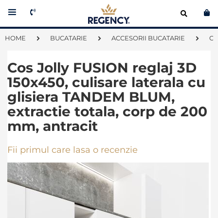
Co
HOME
BUCATARIE
ACCESORII BUCATARIE
CO
Cos Jolly FUSION reglaj 3D
150x450, culisare laterala cu
glisiera TANDEM BLUM,
extractie totala, corp de 200
mm, antracit
Fii primul care lasa o recenzie
Skip
to
the
end
of
the