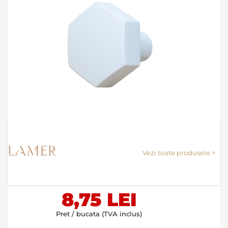
Skip
to
the
Vezi toate produsele >
beginning
of
the
images
8,75 LEI
gallery
Pret / bucata (TVA inclus)