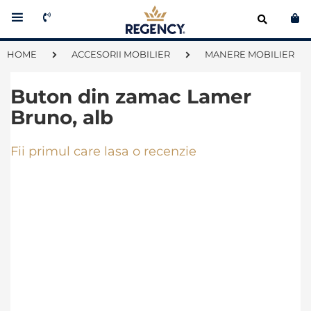
Co
HOME
ACCESORII MOBILIER
MANERE MOBILIER
Buton din zamac Lamer
Bruno, alb
Fii primul care lasa o recenzie
Skip
to
the
end
of
the
images
gallery