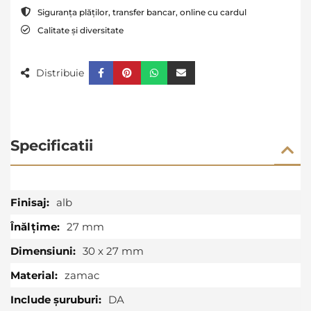
Siguranța plăților, transfer bancar, online cu cardul
Calitate și diversitate
Distribuie
Specificatii
Specificatii
alb
27 mm
30 x 27 mm
zamac
DA