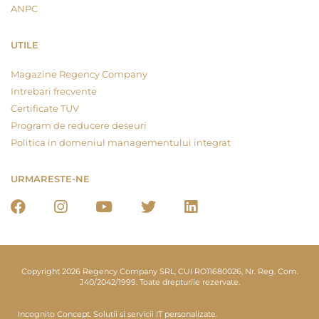
ANPC
UTILE
Magazine Regency Company
Intrebari frecvente
Certificate TUV
Program de reducere deseuri
Politica in domeniul managementului integrat
URMARESTE-NE
Copyright 2026 Regency Company SRL, CUI RO11680026, Nr. Reg. Com.
J40/2042/1999. Toate drepturile rezervate.
Incognito Concept.
Solutii si servicii IT personalizate.