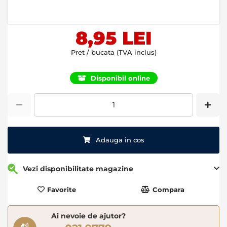
of
the
images
8,95 LEI
gallery
Pret / bucata (TVA inclus)
Disponibil online
Adauga in cos
Vezi disponibilitate magazine
Favorite
Compara
Ai nevoie de ajutor?