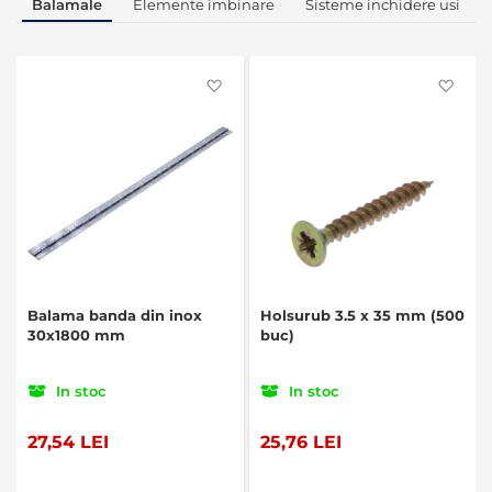
Balamale
Elemente imbinare
Sisteme inchidere usi
Favorite
Favo
Balama banda din inox
Holsurub 3.5 x 35 mm (500
30x1800 mm
buc)
In stoc
In stoc
27,54 LEI
25,76 LEI