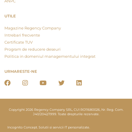
ANPC
UTILE
Magazine Regency Company
Intrebari frecvente
Certificate TUV
Program de reducere deseuri
Politica in domeniul managementului integrat
URMARESTE-NE
Copyright 2026 Regency Company SRL, CUI RO11680026, Nr. Reg. Com.
J40/2042/1999. Toate drepturile rezervate.
Incognito Concept.
Solutii si servicii IT personalizate.