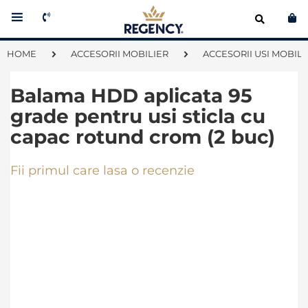
Co
HOME
ACCESORII MOBILIER
ACCESORII USI MOBIL
Balama HDD aplicata 95
grade pentru usi sticla cu
capac rotund crom (2 buc)
Fii primul care lasa o recenzie
Skip
to
the
end
of
the
images
gallery