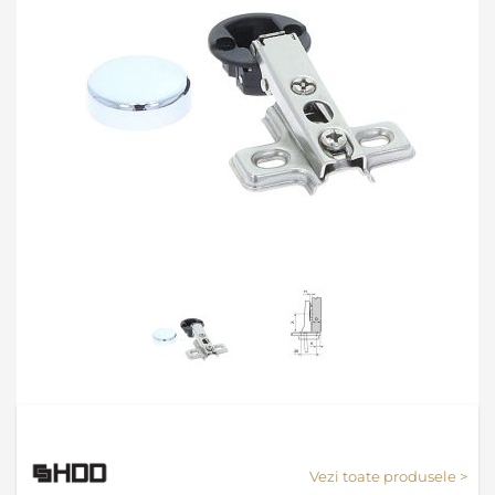
Skip
to
the
Vezi toate produsele >
beginning