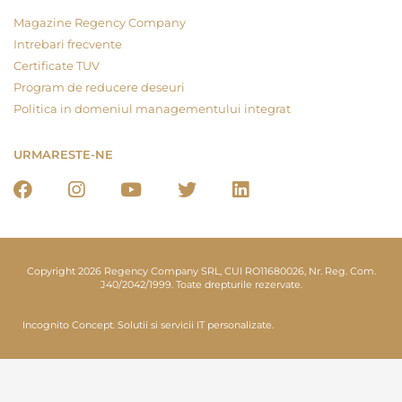
Magazine Regency Company
Intrebari frecvente
Certificate TUV
Program de reducere deseuri
Politica in domeniul managementului integrat
URMARESTE-NE
Copyright 2026 Regency Company SRL, CUI RO11680026, Nr. Reg. Com.
J40/2042/1999. Toate drepturile rezervate.
Incognito Concept.
Solutii si servicii IT personalizate.