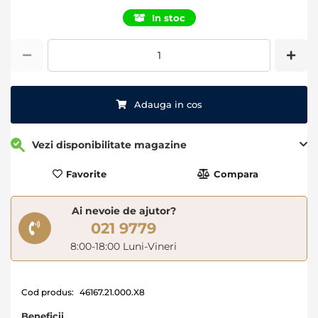
of
In stoc
the
images
gallery
Adauga in cos
Vezi disponibilitate magazine
Favorite
Compara
Ai nevoie de ajutor?
021 9779
8:00-18:00 Luni-Vineri
Cod produs:
46167.21.000.X8
Beneficii