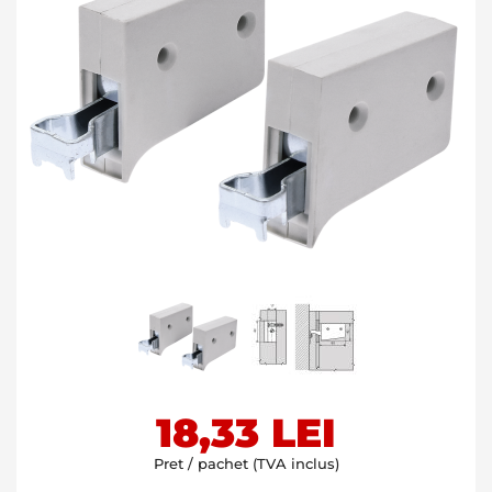
Skip
18,33 LEI
to
the
Pret / pachet (TVA inclus)
beginning