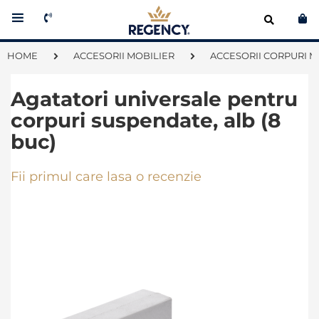
Co
HOME
ACCESORII MOBILIER
ACCESORII CORPURI M
Agatatori universale pentru
corpuri suspendate, alb (8
buc)
Fii primul care lasa o recenzie
Skip
to
the
end
of
the
images
gallery