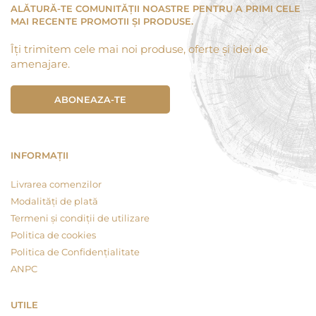
ALĂTURĂ-TE COMUNITĂȚII NOASTRE PENTRU A PRIMI CELE
MAI RECENTE PROMOTII ȘI PRODUSE.
Îți trimitem cele mai noi produse, oferte și idei de
amenajare.
ABONEAZA-TE
INFORMAȚII
Livrarea comenzilor
Modalități de plată
Termeni și condiții de utilizare
Politica de cookies
Politica de Confidențialitate
ANPC
UTILE