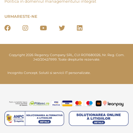
Politica in domeniul managementului integrat
URMARESTE-NE
Copyright 2026 Regency Company SRL, CUI RO11680026, Nr. Reg. Com.
J40/2042/1999. Toate drepturile rezervate.
Incognito Concept.
Solutii si servicii IT personalizate.