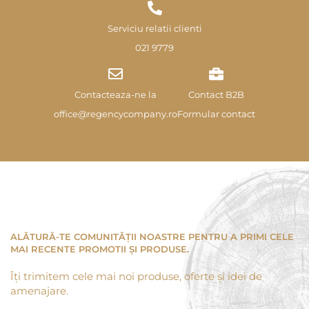
Serviciu relatii clienti
021 9779
Contacteaza-ne la
Contact B2B
office@regencycompany.ro
Formular contact
ALĂTURĂ-TE COMUNITĂȚII NOASTRE PENTRU A PRIMI CELE
MAI RECENTE PROMOTII ȘI PRODUSE.
Îți trimitem cele mai noi produse, oferte și idei de
amenajare.