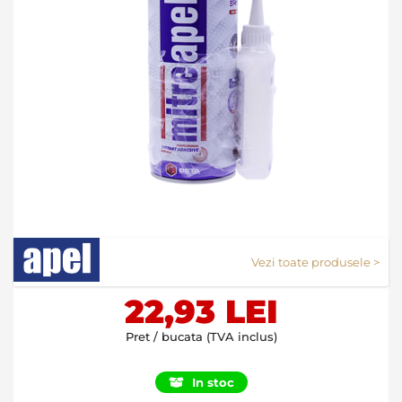
Skip
Vezi toate produsele >
to
the
beginning
22,93 LEI
of
the
Pret / bucata (TVA inclus)
images
gallery
In stoc