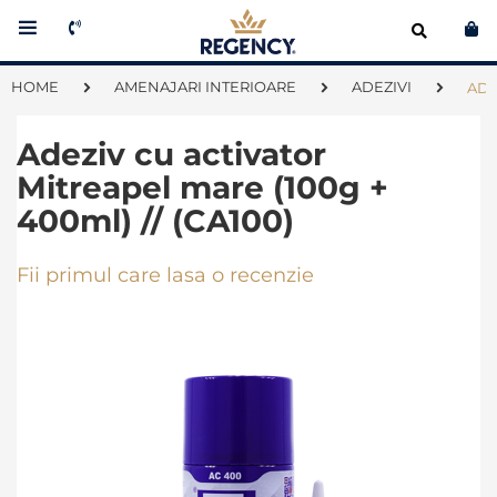
Co
HOME
AMENAJARI INTERIOARE
ADEZIVI
ADE
Adeziv cu activator
Mitreapel mare (100g +
400ml) // (CA100)
Fii primul care lasa o recenzie
Skip
to
the
end
of
the
images
gallery