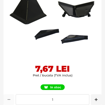
Skip
7,67 LEI
to
the
Pret / bucata (TVA inclus)
beginning
of
In stoc
the
images
gallery