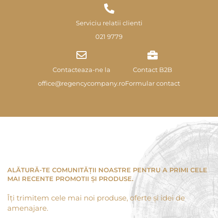
Serviciu relatii clienti
021 9779
Contacteaza-ne la
Contact B2B
office@regencycompany.ro
Formular contact
ALĂTURĂ-TE COMUNITĂȚII NOASTRE PENTRU A PRIMI CELE
MAI RECENTE PROMOTII ȘI PRODUSE.
Îți trimitem cele mai noi produse, oferte și idei de
amenajare.