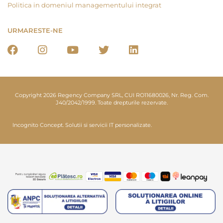
Politica in domeniul managementului integrat
URMARESTE-NE
Copyright 2026 Regency Company SRL, CUI RO11680026, Nr. Reg. Com.
J40/2042/1999. Toate drepturile rezervate.
Incognito Concept.
Solutii si servicii IT personalizate.