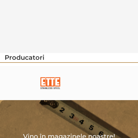
Producatori
Vino în magazinele noastre!