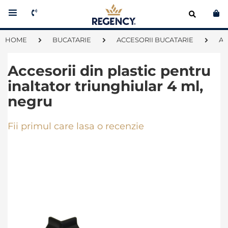
Co
HOME
BUCATARIE
ACCESORII BUCATARIE
AC
Accesorii din plastic pentru
inaltator triunghiular 4 ml,
negru
Fii primul care lasa o recenzie
Skip
to
the
end
of
the
images
gallery