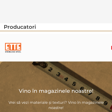
Producatori
Vino în magazinele noastre!
Vrei să vezi materiale și texturi? Vino în magazinele
noastre!