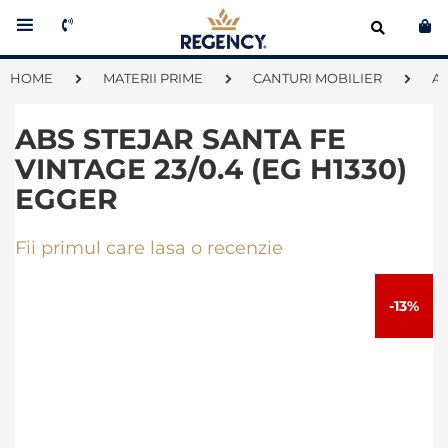
Co
HOME
MATERII PRIME
CANTURI MOBILIER
A
ABS STEJAR SANTA FE
VINTAGE 23/0.4 (EG H1330)
EGGER
Fii primul care lasa o recenzie
Skip
to
-13%
the
end
of
the
images
gallery