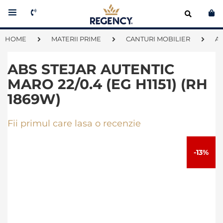
Co
HOME
MATERII PRIME
CANTURI MOBILIER
A
ABS STEJAR AUTENTIC
MARO 22/0.4 (EG H1151) (RH
1869W)
Fii primul care lasa o recenzie
Skip
to
-13%
the
end
of
the
images
gallery