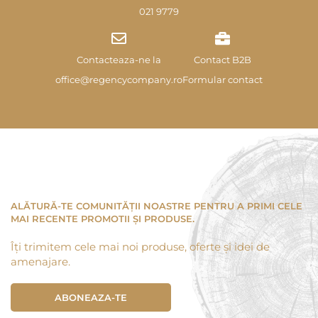
021 9779
Contacteaza-ne la
Contact B2B
office@regencycompany.ro
Formular contact
ALĂTURĂ-TE COMUNITĂȚII NOASTRE PENTRU A PRIMI CELE
MAI RECENTE PROMOTII ȘI PRODUSE.
Îți trimitem cele mai noi produse, oferte și idei de
amenajare.
ABONEAZA-TE