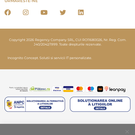
URMARESTE-NE
Copyright 2026 Regency Company SRL, CUI RO11680026, Nr. Reg. Com.
J40/2042/1999. Toate drepturile rezervate.
Incognito Concept.
Solutii si servicii IT personalizate.