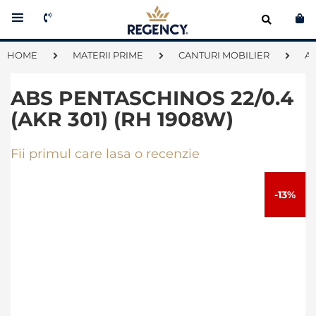
Co
HOME
MATERII PRIME
CANTURI MOBILIER
A
ABS PENTASCHINOS 22/0.4
(AKR 301) (RH 1908W)
Fii primul care lasa o recenzie
Skip
to
-13%
the
end
of
the
images
gallery