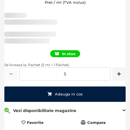
Pret / ml (TVA inclus)
Livrare in
<%=data.deliveryEstimate%>
Verifica disponibilitatea in
<%=data.storeNames%>
In stoc
Se livreaza la: Pachet (5 ml = 1 Pachet)
Adauga in cos
Vezi disponibilitate magazine
Favorite
Compara