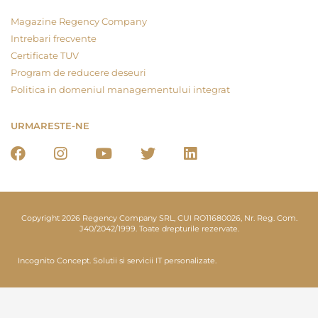
Magazine Regency Company
Intrebari frecvente
Certificate TUV
Program de reducere deseuri
Politica in domeniul managementului integrat
URMARESTE-NE
Copyright 2026 Regency Company SRL, CUI RO11680026, Nr. Reg. Com.
J40/2042/1999. Toate drepturile rezervate.
Incognito Concept.
Solutii si servicii IT personalizate.