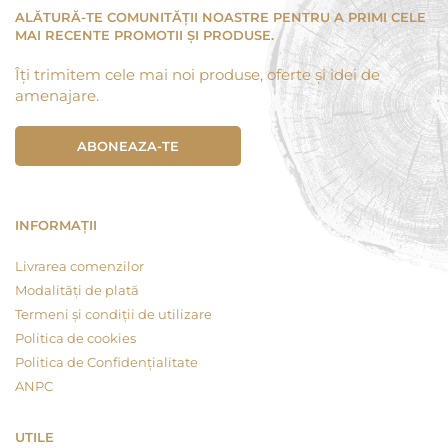
ALĂTURĂ-TE COMUNITĂȚII NOASTRE PENTRU A PRIMI CELE
MAI RECENTE PROMOTII ȘI PRODUSE.
Îți trimitem cele mai noi produse, oferte și idei de
amenajare.
ABONEAZA-TE
INFORMAȚII
Livrarea comenzilor
Modalități de plată
Termeni și condiții de utilizare
Politica de cookies
Politica de Confidențialitate
ANPC
UTILE