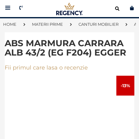
Co
HOME
MATERII PRIME
CANTURI MOBILIER
A
ABS MARMURA CARRARA
ALB 43/2 (EG F204) EGGER
Fii primul care lasa o recenzie
Skip
to
-13%
the
end
of
the
images
gallery