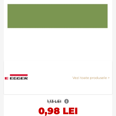
Skip
to
the
Vezi toate produsele >
beginning
of
the
images
gallery
1,13 LEI
0,98 LEI