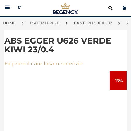
Co
HOME
MATERII PRIME
CANTURI MOBILIER
A
ABS EGGER U626 VERDE
KIWI 23/0.4
Fii primul care lasa o recenzie
Skip
to
-13%
the
end
of
the
images
gallery