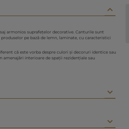
isaj armonios suprafețelor decorative. Canturile sunt
r produselor pe bază de lemn, laminate, cu caracteristici
iferent că este vorba despre culori și decoruri identice sau
în amenajări interioare de spații rezidențiale sau