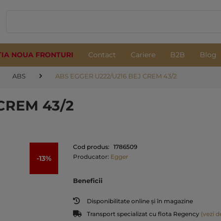
TIA NOUA FRONTURI
Contact
Cariere
B2B
Blog
ABS
ABS EGGER U222/U216 BEJ CREM 43/2
CREM 43/2
Cod produs:
1786509
Producator:
Egger
-13%
Beneficii
Disponibilitate online și în magazine
Transport specializat cu flota Regency
(vezi de