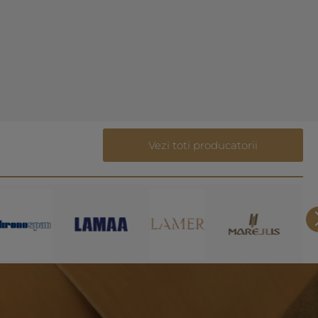
Vezi toti producatorii