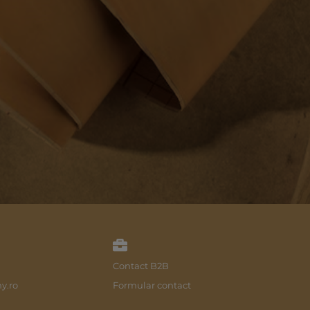
Contact B2B
y.ro
Formular contact