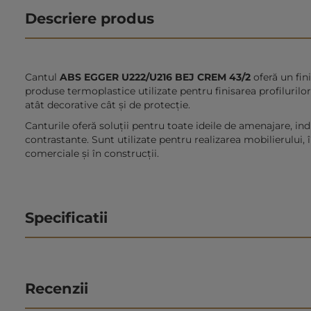
Descriere produs
Cantul
ABS EGGER U222/U216 BEJ CREM 43/2
oferă un fin
produse termoplastice utilizate pentru finisarea profilurilo
atât decorative cât şi de protecţie.
Canturile oferă soluții pentru toate ideile de amenajare, ind
contrastante. Sunt utilizate pentru realizarea mobilierului, 
comerciale și în construcții.
Specificatii
Recenzii