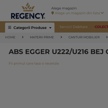
Alege magazin
Alege un magazin din lista
Servicii Debitare
COLEC
Categorii Produse
HOME
MATERII PRIME
CANTURI MOBILIER
ABS EGGER U222/U216 BEJ 
Fii primul care lasa o recenzie
Skip
to
the
end
of
the
images
gallery