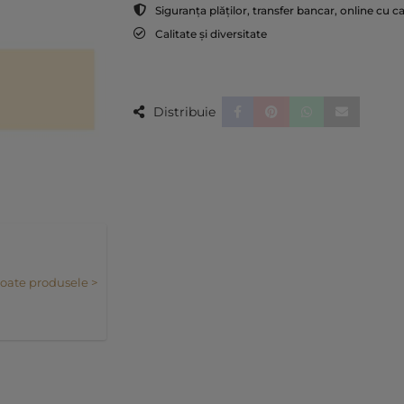
Siguranța plăților, transfer bancar, online cu c
Calitate și diversitate
Distribuie
toate produsele >