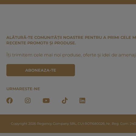
ALĂTURĂ-TE COMUNITĂȚII NOASTRE PENTRU A PRIMI CELE M
RECENTE PROMOTII ȘI PRODUSE.
Îți trimitem cele mai noi produse, oferte și idei de amenaj
ABONEAZA-TE
URMARESTE-NE
Copyright 2026 Regency Company SRL, CUI RO11680026, Nr. Reg. Com. J40/20