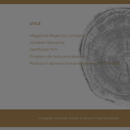
UTILE
Magazine Regency Company
Intrebari frecvente
Certificate TUV
Program de reducere deseuri
Politica in domeniul managementului integrat
Incognito Concept.
Solutii si servicii IT personalizate.