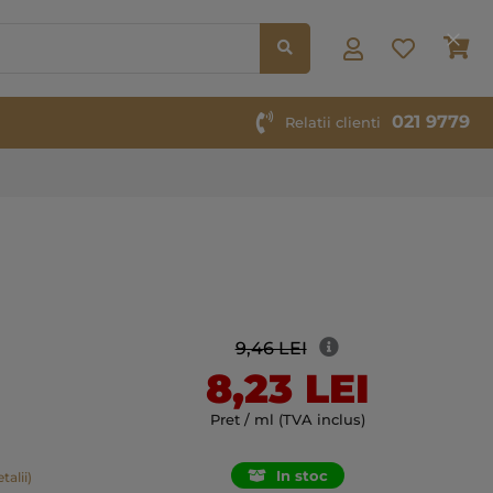
Co
021 9779
Relatii clienti
9,46 LEI
8,23 LEI
Pret / ml (TVA inclus)
In stoc
talii)