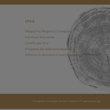
UTILE
Magazine Regency Company
Intrebari frecvente
Certificate TUV
Program de reducere deseuri
Politica in domeniul managementului integrat
Incognito Concept.
Solutii si servicii IT personalizate.