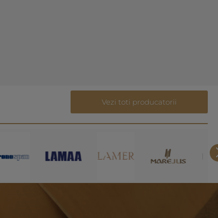
Vezi toti producatorii