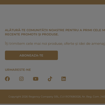
ALĂTURĂ-TE COMUNITĂȚII NOASTRE PENTRU A PRIMI CELE M
RECENTE PROMOTII ȘI PRODUSE.
Îți trimitem cele mai noi produse, oferte și idei de amenaj
ABONEAZA-TE
URMARESTE-NE
Copyright 2026 Regency Company SRL, CUI RO11680026, Nr. Reg. Com. J40/20