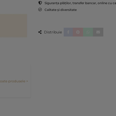
Siguranța plăților, transfer bancar, online cu c
Calitate și diversitate
Distribuie
toate produsele >