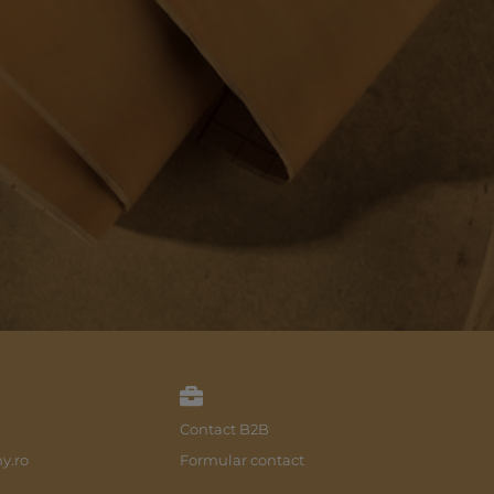
Contact B2B
y.ro
Formular contact