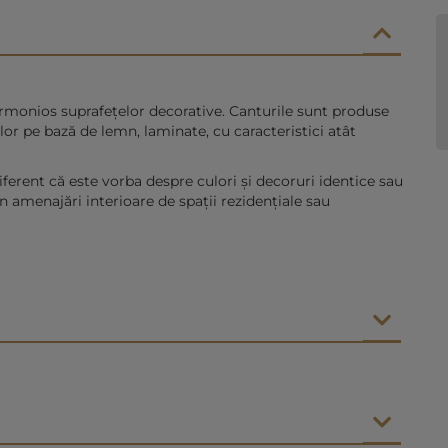
 armonios suprafețelor decorative. Canturile sunt produse
lor pe bază de lemn, laminate, cu caracteristici atât
iferent că este vorba despre culori și decoruri identice sau
în amenajări interioare de spații rezidențiale sau