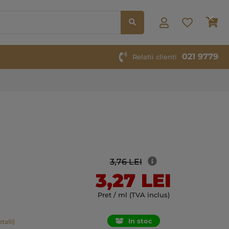
Co
021 9779
Relatii clienti
3,76 LEI
3,27 LEI
Pret / ml (TVA inclus)
In stoc
talii)