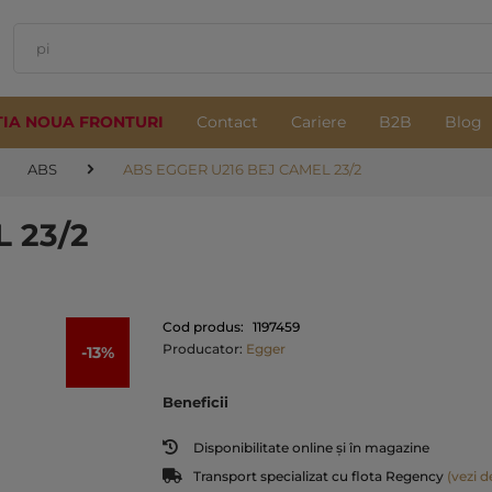
TIA NOUA FRONTURI
Contact
Cariere
B2B
Blog
ABS
ABS EGGER U216 BEJ CAMEL 23/2
 23/2
Cod produs:
1197459
Producator:
Egger
-13%
Beneficii
Disponibilitate online și în magazine
Transport specializat cu flota Regency
(vezi de