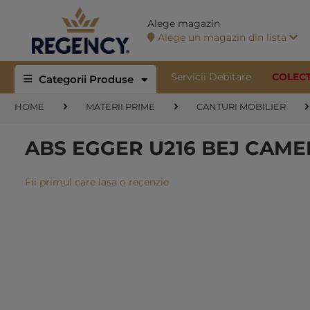
Alege magazin
Alege un magazin din lista
Servicii Debitare
COLEC
Categorii Produse
HOME
MATERII PRIME
CANTURI MOBILIER
ABS EGGER U216 BEJ CAMEL
Fii primul care lasa o recenzie
Skip
to
the
end
of
the
images
gallery