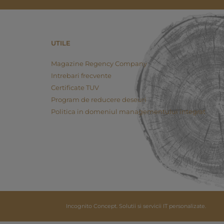
UTILE
Magazine Regency Company
Intrebari frecvente
Certificate TUV
Program de reducere deseuri
Politica in domeniul managementului integrat
Incognito Concept.
Solutii si servicii IT personalizate.