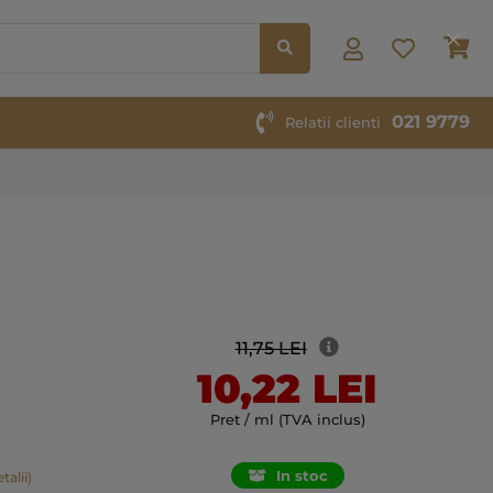
Co
021 9779
Relatii clienti
11,75 LEI
10,22 LEI
Pret / ml (TVA inclus)
In stoc
talii)