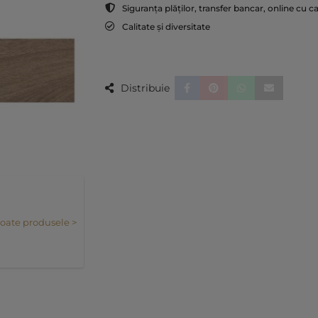
Siguranța plăților, transfer bancar, online cu c
Calitate și diversitate
Distribuie
toate produsele >