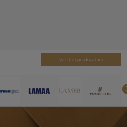
Vezi toti producatorii