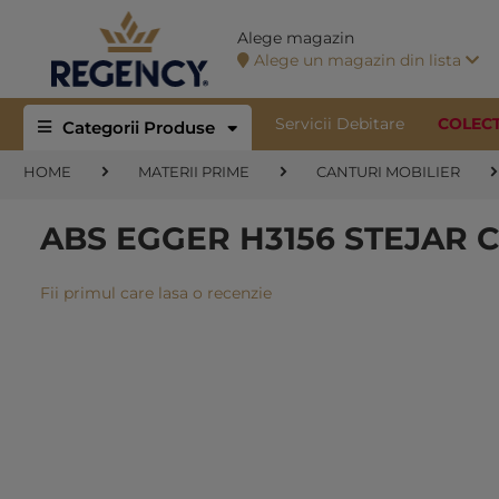
Alege magazin
Alege un magazin din lista
Servicii Debitare
COLEC
Categorii Produse
HOME
MATERII PRIME
CANTURI MOBILIER
ABS EGGER H3156 STEJAR 
Fii primul care lasa o recenzie
Skip
to
the
end
of
the
images
gallery