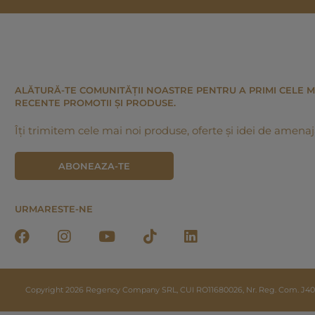
ALĂTURĂ-TE COMUNITĂȚII NOASTRE PENTRU A PRIMI CELE M
RECENTE PROMOTII ȘI PRODUSE.
Îți trimitem cele mai noi produse, oferte și idei de amenaj
ABONEAZA-TE
URMARESTE-NE
Copyright 2026 Regency Company SRL, CUI RO11680026, Nr. Reg. Com. J40/20