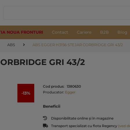
TIA NOUA FRONTURI
Contact
Cariere
B2B
Blog
ABS
ABS EGGER H3156 STEJAR CORBRIDGE GRI 43/2
CORBRIDGE GRI 43/2
Cod produs:
1380630
Producator:
Egger
-13%
Beneficii
Disponibilitate online și în magazine
Transport specializat cu flota Regency
(vezi de