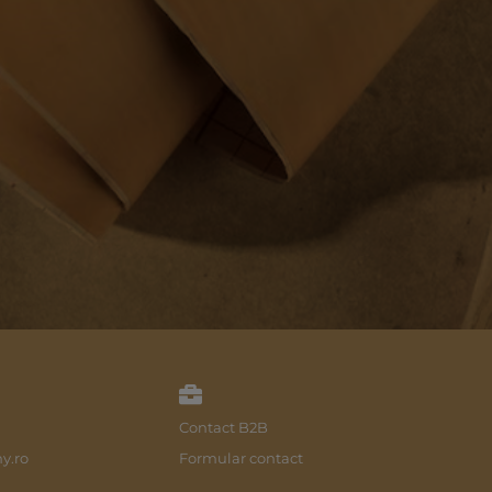
Contact B2B
y.ro
Formular contact