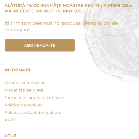
ALĂTURĂ-TE COMUNITĂȚII NOASTRE PENTRU A PRIMI CELE
MAI RECENTE PROMOTII ȘI PRODUSE.
Îți trimitem cele mai noi produse, oferte și idei de
amenajare.
ABONEAZA-TE
INFORMAȚII
Livrarea comenzilor
Modalități de plată
Termeni și condiții de utilizare
Politica de cookies
Politica de Confidențialitate
ANPC
UTILE