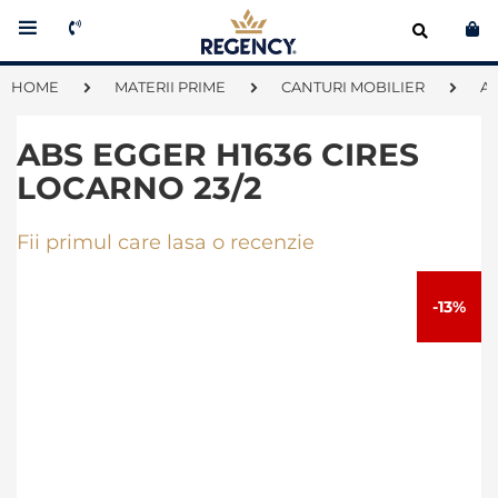
Co
HOME
MATERII PRIME
CANTURI MOBILIER
A
ABS EGGER H1636 CIRES
LOCARNO 23/2
Fii primul care lasa o recenzie
Skip
to
-13%
the
end
of
the
images
gallery