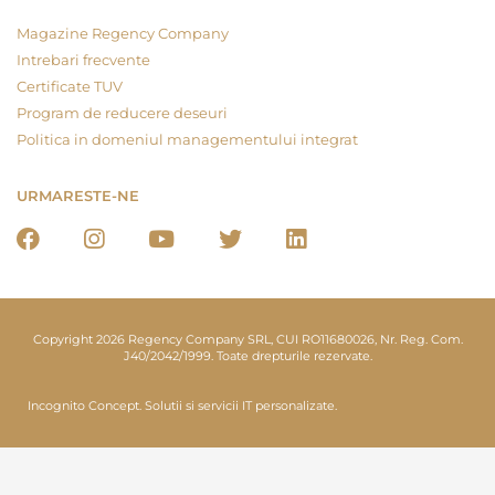
Magazine Regency Company
Intrebari frecvente
Certificate TUV
Program de reducere deseuri
Politica in domeniul managementului integrat
URMARESTE-NE
Copyright 2026 Regency Company SRL, CUI RO11680026, Nr. Reg. Com.
J40/2042/1999. Toate drepturile rezervate.
Incognito Concept.
Solutii si servicii IT personalizate.