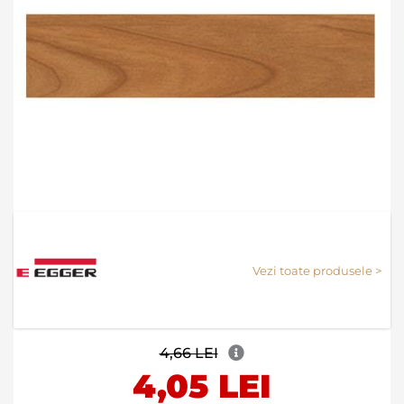
Skip
to
the
Vezi toate produsele >
beginning
of
the
images
gallery
4,66 LEI
4,05 LEI