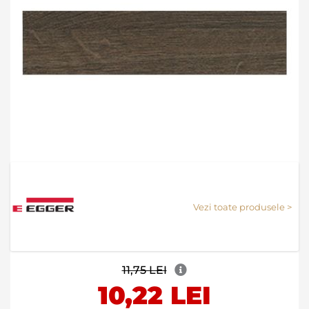
Skip
to
the
Vezi toate produsele >
beginning
of
the
images
gallery
11,75 LEI
10,22 LEI