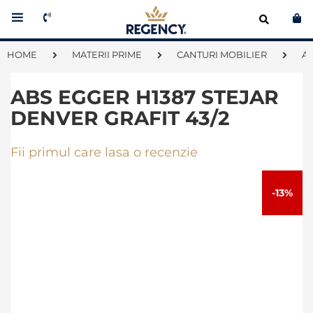
Co
HOME
MATERII PRIME
CANTURI MOBILIER
A
ABS EGGER H1387 STEJAR
DENVER GRAFIT 43/2
Fii primul care lasa o recenzie
Skip
to
-13%
the
end
of
the
images
gallery