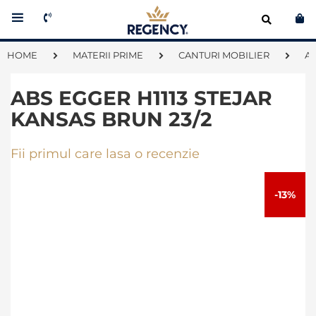
Co
HOME
MATERII PRIME
CANTURI MOBILIER
A
ABS EGGER H1113 STEJAR
KANSAS BRUN 23/2
Fii primul care lasa o recenzie
Skip
to
-13%
the
end
of
the
images
gallery