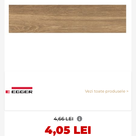
Skip
to
the
Vezi toate produsele >
beginning
of
the
images
gallery
4,66 LEI
4,05 LEI