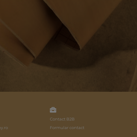
Contact B2B
y.ro
Formular contact