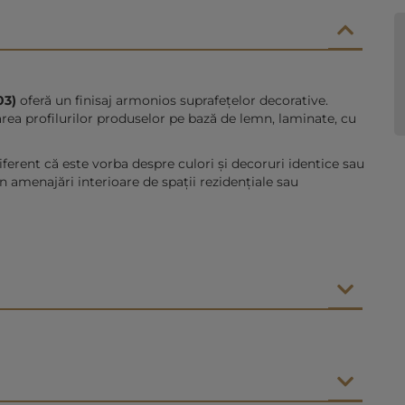
03)
oferă
un finisaj armonios suprafețelor decorative.
area profilurilor produselor pe bază de lemn, laminate, cu
iferent că este vorba despre culori și decoruri identice sau
în amenajări interioare de spații rezidențiale sau