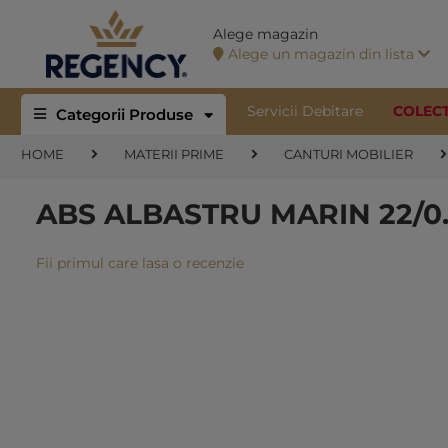
Alege magazin
Alege un magazin din lista
Servicii Debitare
COLEC
Categorii Produse
HOME
MATERII PRIME
CANTURI MOBILIER
ABS ALBASTRU MARIN 22/0.4
Fii primul care lasa o recenzie
Skip
to
the
end
of
the
images
gallery