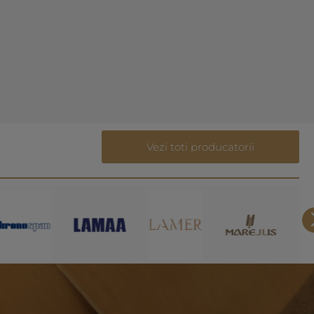
Vezi toti producatorii