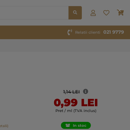
Co
021 9779
Relatii clienti
1,14 LEI
0,99 LEI
Pret / ml (TVA inclus)
In stoc
talii)