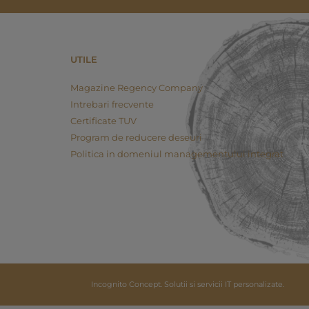
UTILE
Magazine Regency Company
Intrebari frecvente
Certificate TUV
Program de reducere deseuri
Politica in domeniul managementului integrat
Incognito Concept.
Solutii si servicii IT personalizate.