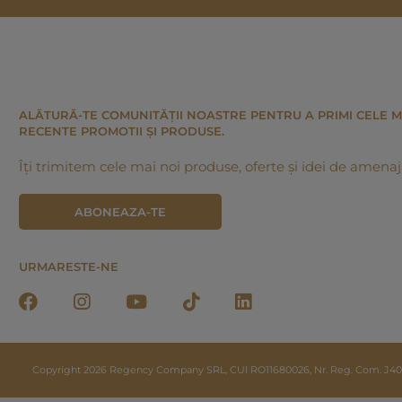
ALĂTURĂ-TE COMUNITĂȚII NOASTRE PENTRU A PRIMI CELE M
RECENTE PROMOTII ȘI PRODUSE.
Îți trimitem cele mai noi produse, oferte și idei de amenaj
ABONEAZA-TE
URMARESTE-NE
Copyright 2026 Regency Company SRL, CUI RO11680026, Nr. Reg. Com. J40/20