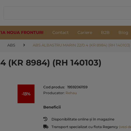
TIA NOUA FRONTURI
Contact
Cariere
B2B
Blog
ABS
ABS ALBASTRU MARIN 22/0.4 (KR 8984) (RH 140103)
 (KR 8984) (RH 140103)
Cod produs:
19592061159
Producator:
Rehau
-13%
Beneficii
Disponibilitate online și în magazine
Transport specializat cu flota Regency
(vezi de